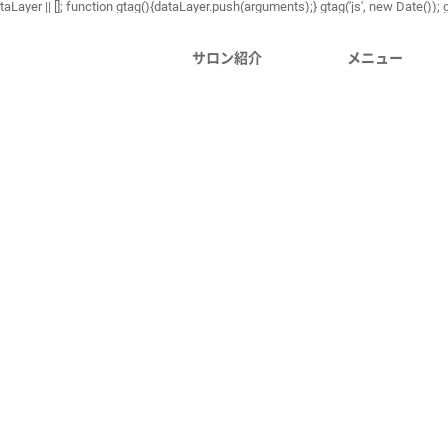
ayer || []; function gtag(){dataLayer.push(arguments);} gtag('js', new Date()); g
サロン紹介
メニュー